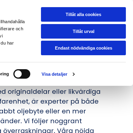
pvagnsservice
Tillåt alla cookies
Prisförfrågan
illhandahålla
ifierare och
Tillåt urval
vi
 du har
Endast nödvändiga cookies
ÄCK
ring
Visa detaljer
s Bilverkstad är här för att möta
 originaldelar eller likvärdiga
erfarenhet, är experter på både
abbt oljebyte eller en mer
händer. Vi följer noggrant
ga överraskningar. Våra nöjda