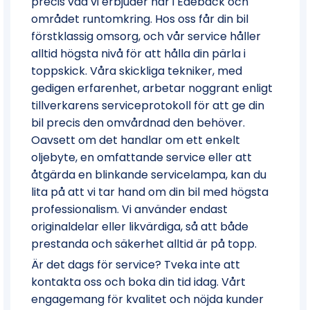
precis vad vi erbjuder här i Edebäck och
området runtomkring. Hos oss får din bil
förstklassig omsorg, och vår service håller
alltid högsta nivå för att hålla din pärla i
toppskick. Våra skickliga tekniker, med
gedigen erfarenhet, arbetar noggrant enligt
tillverkarens serviceprotokoll för att ge din
bil precis den omvårdnad den behöver.
Oavsett om det handlar om ett enkelt
oljebyte, en omfattande service eller att
åtgärda en blinkande servicelampa, kan du
lita på att vi tar hand om din bil med högsta
professionalism. Vi använder endast
originaldelar eller likvärdiga, så att både
prestanda och säkerhet alltid är på topp.
Är det dags för service? Tveka inte att
kontakta oss och boka din tid idag. Vårt
engagemang för kvalitet och nöjda kunder