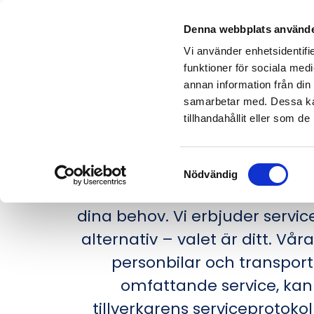
Denna webbplats använde
Vi använder enhetsidentifie
funktioner för sociala medi
annan information från din
samarbetar med. Dessa kan
tillhandahållit eller som d
BI
Samtyckesval
Nödvändig
Letar du efter en pålitlig och p
dina behov. Vi erbjuder servic
alternativ – valet är ditt. Vå
personbilar och transport
omfattande service, kan d
tillverkarens serviceprotoko