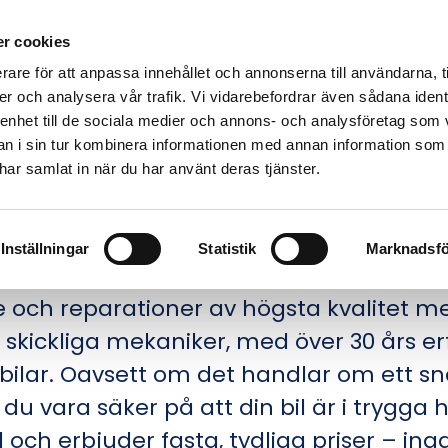
Bilverkstad
Lastbilsverkstad
Husbilsverkstad
Slä
r cookies
Däckverkstad
Galleri
Kontakt
rare för att anpassa innehållet och annonserna till användarna, t
er och analysera vår trafik. Vi vidarebefordrar även sådana ident
 enhet till de sociala medier och annons- och analysföretag som 
 i sin tur kombinera informationen med annan information som
e har samlat in när du har använt deras tjänster.
LVERKSTAD NÄRA EDEB
Inställningar
Statistik
Marknadsfö
rofessionell verkstad för din bil? Trendu
e och reparationer av högsta kvalitet med
ra skickliga mekaniker, med över 30 års 
bilar. Oavsett om det handlar om ett sn
u vara säker på att din bil är i trygga 
ll och erbjuder fasta, tydliga priser – in