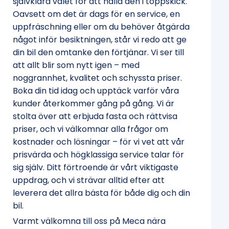
självklara valet för att hålla den i toppskick.
Oavsett om det är dags för en service, en
uppfräschning eller om du behöver åtgärda
något inför besiktningen, står vi redo att ge
din bil den omtanke den förtjänar. Vi ser till
att allt blir som nytt igen – med
noggrannhet, kvalitet och schyssta priser.
Boka din tid idag och upptäck varför våra
kunder återkommer gång på gång. Vi är
stolta över att erbjuda fasta och rättvisa
priser, och vi välkomnar alla frågor om
kostnader och lösningar – för vi vet att vår
prisvärda och högklassiga service talar för
sig själv. Ditt förtroende är vårt viktigaste
uppdrag, och vi strävar alltid efter att
leverera det allra bästa för både dig och din
bil.
Varmt välkomna till oss på Meca nära