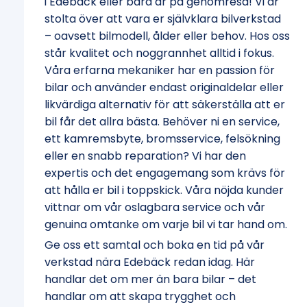
i Edebäck eller bara är på genomresa! Vi är
stolta över att vara er självklara bilverkstad
– oavsett bilmodell, ålder eller behov. Hos oss
står kvalitet och noggrannhet alltid i fokus.
Våra erfarna mekaniker har en passion för
bilar och använder endast originaldelar eller
likvärdiga alternativ för att säkerställa att er
bil får det allra bästa. Behöver ni en service,
ett kamremsbyte, bromsservice, felsökning
eller en snabb reparation? Vi har den
expertis och det engagemang som krävs för
att hålla er bil i toppskick. Våra nöjda kunder
vittnar om vår oslagbara service och vår
genuina omtanke om varje bil vi tar hand om.
Ge oss ett samtal och boka en tid på vår
verkstad nära Edebäck redan idag. Här
handlar det om mer än bara bilar – det
handlar om att skapa trygghet och