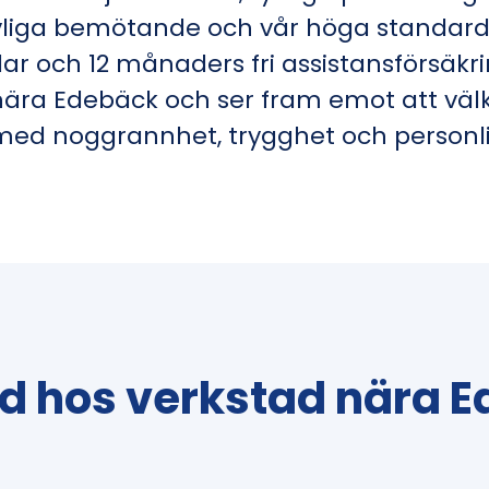
vliga bemötande och vår höga standard.
ar och 12 månaders fri assistansförsäkri
ns nära Edebäck och ser fram emot att v
 med noggrannhet, trygghet och personli
id hos verkstad nära 