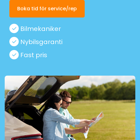
Boka tid för service/rep
Bilmekaniker
Nybilsgaranti
Fast pris