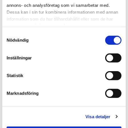
Sunne utmed 45:an hjälper dig med din
annons- och analysföretag som vi samarbetar med.
transportbil. Vi utför transportbils-
Dessa kan i sin tur kombinera informationen med annan
reparationer på alla fabrikat.
information som du har tillhandahållit eller som de har
samlat in när du har använt deras tjänster.
Samtyckesval
Nödvändig
Husbilsverkstad
Inställningar
Mer om husbilar
Välkommen till din Meca verkstad! Vi utför
Statistik
husbilsreparationer och
husvagnsreparationer. All service på ett
Marknadsföring
ställe!
Visa detaljer