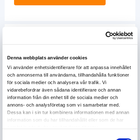
Denna webbplats använder cookies
Vi använder enhetsidentifierare för att anpassa innehållet
och annonserna till användarna, tillhandahålla funktioner
för sociala medier och analysera vår trafik. Vi
vidarebefordrar även sådana identifierare och annan
information från din enhet till de sociala medier och
annons- och analysföretag som vi samarbetar med.
FORD service i Sunne/Trendus med
Dessa kan i sin tur kombinera informationen med annan
omnejd
information som du har tillhandahållit eller som de har
samlat in när du har använt deras tjänster.
Oavsett om det handlar om en rutinservice
eller en större reparation, är din FORD i
Samtyckesval