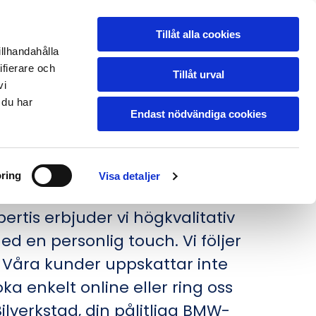
pvagnsservice
Tillåt alla cookies
Prisförfrågan
illhandahålla
ifierare och
Tillåt urval
vi
 du har
Endast nödvändiga cookies
 TRENDUS
ring
Visa detaljer
rkligen bryr sig? Hos Trendus
rtis erbjuder vi högkvalitativ
d en personlig touch. Vi följer
. Våra kunder uppskattar inte
 enkelt online eller ring oss
ilverkstad, din pålitliga BMW-