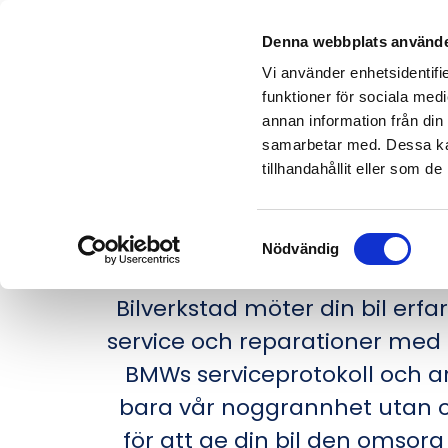
Denna webbplats använde
Vi använder enhetsidentifie
funktioner för sociala medi
annan information från din
samarbetar med. Dessa kan
tillhandahållit eller som d
DIN BMW
Samtyckesval
Nödvändig
Är du en BMW-ägare i Sunne/T
Bilverkstad möter din bil erf
service och reparationer med o
BMWs serviceprotokoll och ar
bara vår noggrannhet utan oc
för att ge din bil den omsorg