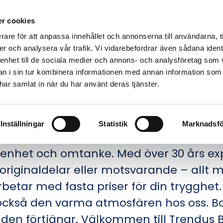
Bilverkstad
Lastbilsverkstad
Husbilsverkstad
Slä
r cookies
Däckverkstad
Galleri
Kontakt
rare för att anpassa innehållet och annonserna till användarna, t
er och analysera vår trafik. Vi vidarebefordrar även sådana ident
 enhet till de sociala medier och annons- och analysföretag som 
 i sin tur kombinera informationen med annan information som
e har samlat in när du har använt deras tjänster.
 VERKSTAD I SUNNE /
Inställningar
Statistik
Marknadsfö
rendus och söker en bilverkstad som ve
arenhet och omtanke. Med över 30 års expe
riginaldelar eller motsvarande – allt me
betar med fasta priser för din trygghet
kså den varma atmosfären hos oss. Boka
 den förtjänar. Välkommen till Trendus B