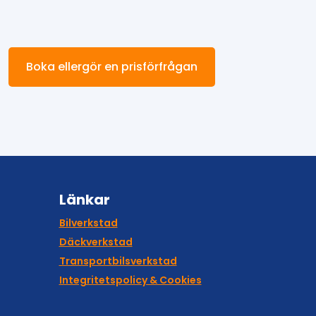
Boka ellergör en prisförfrågan
Länkar
Bilverkstad
Däckverkstad
Transportbilsverkstad
Integritetspolicy & Cookies