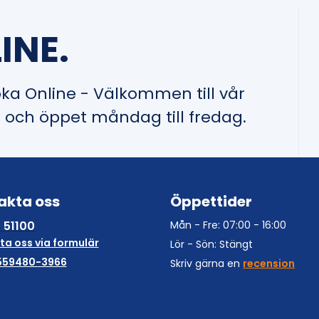
INE.
oka Online - Välkommen till vår
l och öppet måndag till fredag.
akta oss
Öppettider
 51100
Mån - Fre: 07:00 - 16:00
ta oss via formulär
Lör - Sön: Stängt
559480-3966
Skriv gärna en
recension